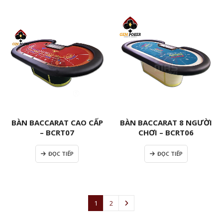
BÀN BACCARAT CAO CẤP
BÀN BACCARAT 8 NGƯỜI
– BCRT07
CHƠI – BCRT06
ĐỌC TIẾP
ĐỌC TIẾP
1
2