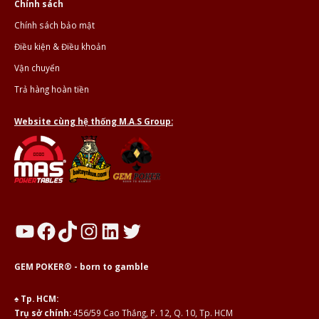
Chính sách
Chính sách bảo mật
Điều kiện & Điều khoản
Vận chuyển
Trả hàng hoàn tiền
Website cùng hệ thống M.A.S Group:
YouTube
Facebook
TikTok
Instagram
LinkedIn
Twitter
GEM POKER® - born to gamble
♠ Tp. HCM:
Trụ sở chính:
456/59 Cao Thắng, P. 12, Q. 10, Tp. HCM