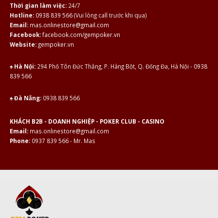
Thời gian làm việc:
24/7
Hotline:
0938 839 566
(Vui lòng call trước khi qua)
Email:
mas.onlinestore@gmail.com
Facebook:
facebook.com/gempoker.vn
Website:
gempoker.vn
♠ Hà Nội:
294 Phố Tôn Đức Thắng, P. Hàng Bột, Q. Đống Đa, Hà Nội -
0938
839 566
♠ Đà Nẵng:
0938 839 566
KHÁCH B2B - DOANH NGHIỆP - POKER CLUB - CASINO
Email:
mas.onlinestore@gmail.com
Phone:
0937 839 566 - Mr. Mas