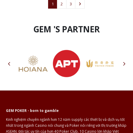
1
2
3
GEM 'S PARTNER
GEM POKER - born to gamble
Kinh nghiệm chuyên ngành hơn 12 năm supply các thiết bị và dịch vụ tốt
nhất trong ngành Casino nói chung và Poker nói riêng với thị trường khắp
ASEAN. Đối tác uy tín của hơn 40 Poker Club, 10 Casino lớn khắp Việt