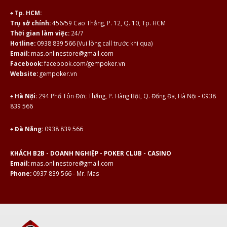
♠ Tp. HCM:
Trụ sở chính:
456/59 Cao Thắng, P. 12, Q. 10, Tp. HCM
Thời gian làm việc:
24/7
Hotline:
0938 839 566
(Vui lòng call trước khi qua)
Email:
mas.onlinestore@gmail.com
Facebook:
facebook.com/gempoker.vn
Website:
gempoker.vn
♠ Hà Nội:
294 Phố Tôn Đức Thắng, P. Hàng Bột, Q. Đống Đa, Hà Nội -
0938
839 566
♠ Đà Nẵng:
0938 839 566
KHÁCH B2B - DOANH NGHIỆP - POKER CLUB - CASINO
Email:
mas.onlinestore@gmail.com
Phone:
0937 839 566 - Mr. Mas