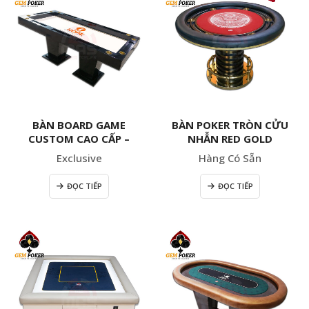
BÀN BOARD GAME
BÀN POKER TRÒN CỬU
CUSTOM CAO CẤP –
NHẪN RED GOLD
BGT03
Exclusive
Hàng Có Sẵn
ĐỌC TIẾP
ĐỌC TIẾP