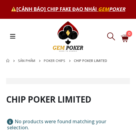
[CẢNH BÁO] CHIP FAKE ĐẠO NHÁI
GEM
POKER
0
SẢN PHẨM
POKER CHIPS
CHIP POKER LIMITED
CHIP POKER LIMITED
No products were found matching your
selection.