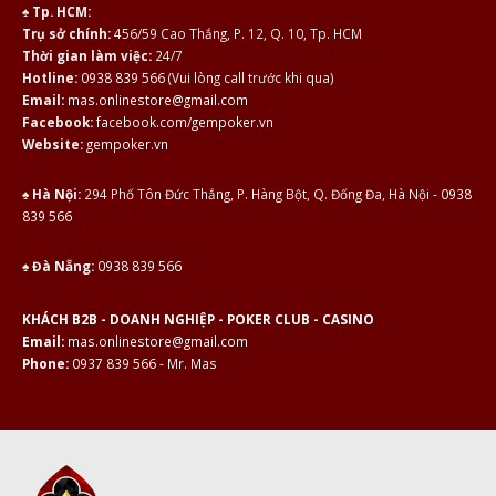
♠ Tp. HCM:
Trụ sở chính:
456/59 Cao Thắng, P. 12, Q. 10, Tp. HCM
Thời gian làm việc:
24/7
Hotline:
0938 839 566
(Vui lòng call trước khi qua)
Email:
mas.onlinestore@gmail.com
Facebook:
facebook.com/gempoker.vn
Website:
gempoker.vn
♠ Hà Nội:
294 Phố Tôn Đức Thắng, P. Hàng Bột, Q. Đống Đa, Hà Nội -
0938
839 566
♠ Đà Nẵng:
0938 839 566
KHÁCH B2B - DOANH NGHIỆP - POKER CLUB - CASINO
Email:
mas.onlinestore@gmail.com
Phone:
0937 839 566 - Mr. Mas