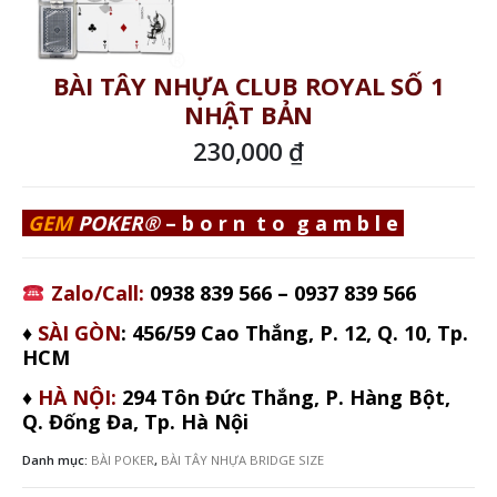
BÀI TÂY NHỰA CLUB ROYAL SỐ 1
NHẬT BẢN
230,000
₫
GEM
POKER
®
–
b o r n t o g a m b l e
Zalo/Call:
0938 839 566
–
0937 839 566
♦
SÀI GÒN
: 456/59 Cao Thắng
, P. 12, Q. 10, Tp.
HCM
♦
HÀ NỘI:
294 Tôn Đức Thắng, P. Hàng Bột,
Q. Đống Đa, Tp. Hà Nội
Danh mục:
BÀI POKER
,
BÀI TÂY NHỰA BRIDGE SIZE