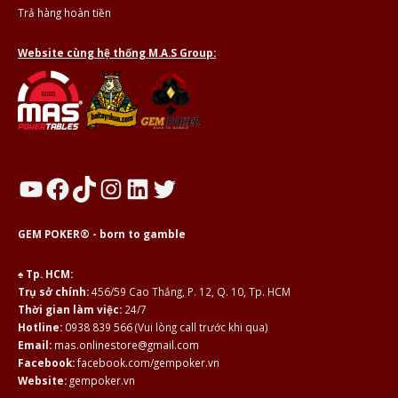
Trả hàng hoàn tiền
Website cùng hệ thống M.A.S Group:
YouTube
Facebook
TikTok
Instagram
LinkedIn
Twitter
GEM POKER® - born to gamble
♠ Tp. HCM:
Trụ sở chính:
456/59 Cao Thắng, P. 12, Q. 10, Tp. HCM
Thời gian làm việc:
24/7
Hotline:
0938 839 566
(Vui lòng call trước khi qua)
Email:
mas.onlinestore@gmail.com
Facebook:
facebook.com/gempoker.vn
Website:
gempoker.vn