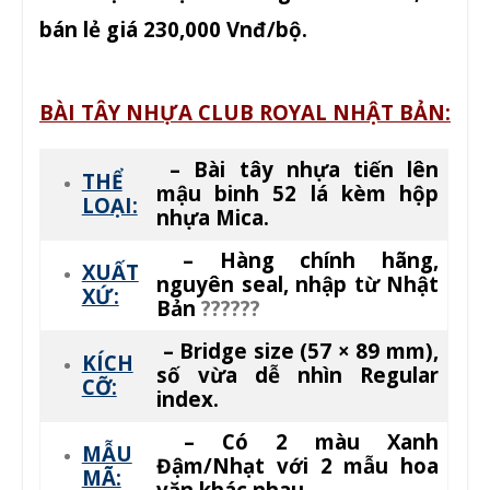
bán lẻ giá 230,000 Vnđ/bộ.
BÀI TÂY NHỰA CLUB ROYAL NHẬT BẢN:
– Bài tây nhựa tiến lên
THỂ
mậu binh 52 lá kèm hộp
LOẠI:
nhựa Mica.
– Hàng chính hãng,
XUẤT
nguyên seal, nhập từ Nhật
XỨ:
Bản
??????
– Bridge size (
57 × 89 mm),
KÍCH
số vừa dễ nhìn Regular
CỠ:
index.
– Có 2 màu Xanh
MẪU
Đậm/Nhạt với 2 mẫu hoa
MÃ:
văn khác nhau.