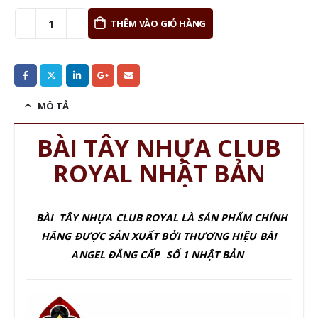
THÊM VÀO GIỎ HÀNG
MÔ TẢ
BÀI TÂY NHỰA CLUB
ROYAL NHẬT BẢN
BÀI TÂY NHỰA CLUB ROYAL LÀ SẢN PHẨM CHÍNH
HÃNG ĐƯỢC SẢN XUẤT BỞI THƯƠNG HIỆU BÀI
ANGEL ĐẲNG CẤP SỐ 1 NHẬT BẢN