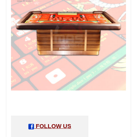
FOLLOW US