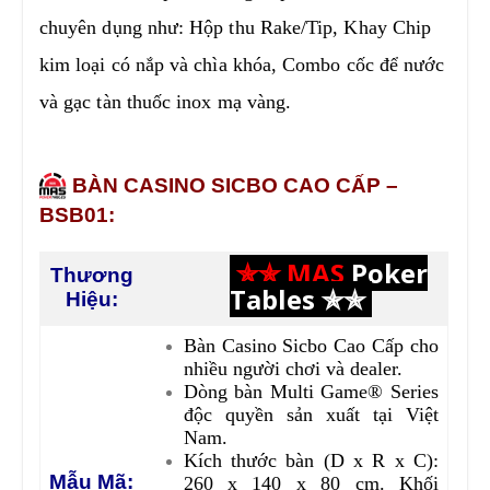
chuyên dụng như: Hộp thu Rake/Tip, Khay Chip
kim loại có nắp và chìa khóa, Combo cốc để nước
và gạc tàn thuốc inox mạ vàng.
BÀN CASINO SICBO CAO CẤP –
BSB01
:
✯✯ MAS
Poker
Thương
Tables ✯✯
Hiệu
:
Bàn Casino Sicbo Cao Cấp cho
nhiều người chơi và dealer.
Dòng bàn Multi Game® Series
độc quyền sản xuất tại Việt
Nam.
Kích thước bàn (D x R x C):
Mẫu Mã
:
260 x 140 x 80 cm. Khối