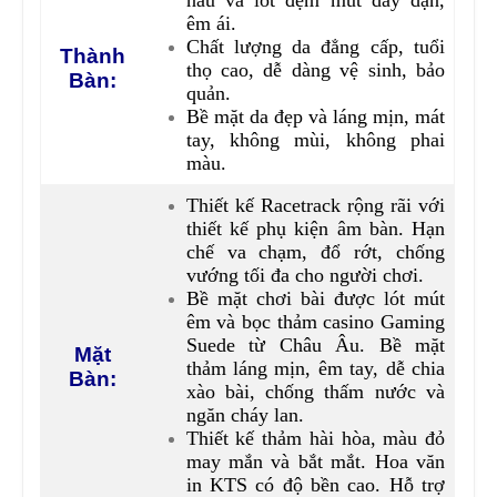
nâu và lót đệm mút dầy dặn,
êm ái.
Chất lượng da đẳng cấp, tuổi
Thành
thọ cao, dễ dàng vệ sinh, bảo
Bàn
:
quản.
Bề mặt da đẹp và láng mịn, mát
tay, không mùi, không phai
màu.
Thiết kế Racetrack rộng rãi với
thiết kế phụ kiện âm bàn. Hạn
chế va chạm, đổ rớt, chống
vướng tối đa cho người chơi.
Bề mặt chơi bài được lót mút
êm và bọc thảm casino Gaming
Suede từ Châu Âu. Bề mặt
Mặt
thảm láng mịn, êm tay, dễ chia
Bàn
:
xào bài, chống thấm nước và
ngăn cháy lan.
Thiết kế thảm hài hòa, màu đỏ
may mắn và bắt mắt. Hoa văn
in KTS có độ bền cao. Hỗ trợ