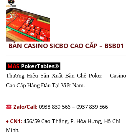
BÀN CASINO SICBO CAO CẤP – BSB01
MAS
PokerTables®
Thương Hiệu Sản Xuất Bàn Ghế Poker – Casino
Cao Cấp Hàng Đầu Tại Việt Nam.
Zalo/Call:
0938 839 566
–
0937 839 566
♦ CN1
:
456/59 Cao Thắng
, P. Hòa Hưng, Hồ Chí
Minh.