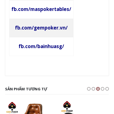
fb.com/maspokertables/
fb.com/gempoker.vn/
fb.com/bainhuasg/
SẢN PHẨM TƯƠNG TỰ