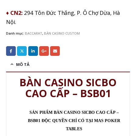
♦ CN2:
294 Tôn Đức Thắng, P. Ô Chợ Dừa, Hà
Nội.
Danh mục:
BACCARAT
,
BÀN CASINO CUSTOM
MÔ TẢ
BÀN CASINO SICBO
CAO CẤP – BSB01
SẢN PHẨM BÀN CASINO SICBO CAO CẤP –
BSB01
ĐỘC QUYỀN CHỈ CÓ TẠI MAS POKER
TABLES