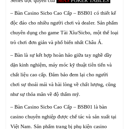
Series độc quyền của
MAS
POKER TABLES
– Bàn Casino Sicbo Cao Cấp – BSB01 có thiết kế
độc đáo cho nhiều người chơi và dealer. Sản phẩm
chuyên dụng cho game Tài Xỉu/Sicbo, một thể loại
trò chơi đơn giản và phổ biến nhất Châu Á.
– Bàn là sự kết hợp hoàn hảo giữa tay nghề dầy
dặn kinh nghiệm, máy móc kỹ thuật tiên tiến và
chất liệu cao cấp. Đảm bảo đem lại cho người
chơi sự thoái mái và hài lòng về chất lượng, cũng
như sự thỏa mãn về độ thẩm mỹ.
– Bàn Casino Sicbo Cao Cấp – BSB01 là bàn
casino chuyên nghiệp được chế tác và sản xuất tại
Việt Nam. Sản phẩm trang bị phụ kiện casino