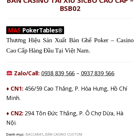
BSB02
MAS
PokerTables®
Thương Hiệu Sản Xuất Bàn Ghế Poker – Casino
Cao Cấp Hàng Đầu Tại Việt Nam.
Zalo/Call:
0938 839 566
–
0937 839 566
♦ CN1
:
456/59 Cao Thắng
, P. Hòa Hưng, Hồ Chí
Minh.
♦ CN2:
294 Tôn Đức Thắng, P. Ô Chợ Dừa, Hà
Nội.
Danh mục:
BACCARAT
,
BÀN CASINO CUSTOM