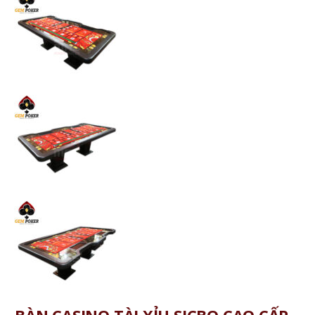
BÀN CASINO TÀI XỈU SICBO CAO CẤP –