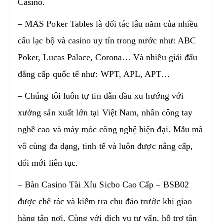
Casino.
– MAS Poker Tables là đối tác lâu năm của nhiều
câu lạc bộ và casino uy tín trong nước như: ABC
Poker, Lucas Palace, Corona… Và nhiều giải đấu
đẳng cấp quốc tế như: WPT, APL, APT…
– Chúng tôi luôn tự tin dẫn đầu xu hướng với
xưởng sản xuất lớn tại Việt Nam, nhân công tay
nghề cao và máy móc công nghệ hiện đại. Mẫu mã
vô cùng đa dạng, tinh tế và luôn được nâng cấp,
đổi mới liên tục.
– Bàn Casino Tài Xỉu Sicbo Cao Cấp – BSB02
được chế tác và kiểm tra chu đáo trước khi giao
hàng tận nơi. Cùng với dịch vụ tư vấn, hỗ trợ tận