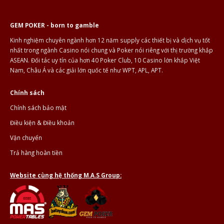
GEM POKER - born to gamble
Kinh nghiệm chuyên ngành hơn 12 năm supply các thiết bị và dịch vụ tốt
nhất trong ngành Casino nói chung và Poker nói riêng với thị trường khắp
ASEAN. Đối tác uy tín của hơn 40 Poker Club, 10 Casino lớn khắp Việt
Nam, Châu Á và các giải lớn quốc tế như WPT, APL, APT.
Chính sách
Chính sách bảo mật
Điều kiện & Điều khoản
Vận chuyển
Trả hàng hoàn tiền
Website cùng hệ thống M.A.S Group: