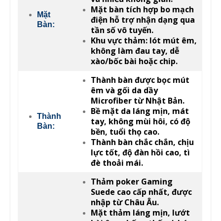
Mặt bàn tích hợp bo mạch
Mặt
điện hỗ trợ nhận dạng qua
Bàn
:
tần số vô tuyến.
Khu vực thảm: lót mút êm,
không làm đau tay, dễ
xào/bốc bài hoặc chip.
Thành bàn được bọc mút
êm và gối da dầy
Microfiber từ Nhật Bản.
Bề mặt da láng mịn, mát
Thành
tay, không mùi hôi, có độ
Bàn:
bền, tuổi thọ cao.
Thành bàn chắc chắn, chịu
lực tốt, độ đàn hồi cao, tì
đè thoải mái.
Thảm poker Gaming
Suede
cao cấp nhất, được
nhập từ Châu Âu.
Mặt thảm láng mịn, lướt