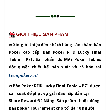
━━━━━━━ ❁❁
❁
━━━━━━━
GIỚI THIỆU SẢN PHẨM:
➮ Xin giới thiệu đến khách hàng sản phẩm bàn
Poker cao cấp: Bàn Poker RFID Lucky Final
Table – P71. Sản phẩm do MAS Poker Tables
độc quyền thiết kế, sản xuất và có bán tại
Gempoker.vn!
➮ Bàn Poker RFID Lucky Final Table – P71 được
sản xuất để phục vụ giải đấu hấp dẫn tại
Shore Reward Đà Nẵng. Sản phẩm thuộc dòng
bàn poker Tournament cho tối đa 10 người