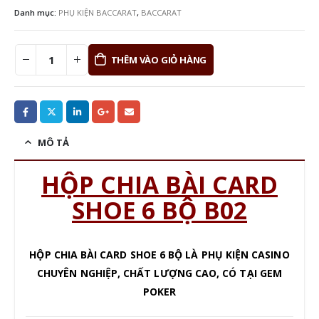
Danh mục:
PHỤ KIỆN BACCARAT
,
BACCARAT
THÊM VÀO GIỎ HÀNG
MÔ TẢ
HỘP CHIA BÀI CARD
SHOE 6 BỘ B02
HỘP CHIA BÀI CARD SHOE 6 BỘ
LÀ PHỤ KIỆN CASINO
CHUYÊN NGHIỆP, CHẤT LƯỢNG CAO, CÓ TẠI GEM
POKER