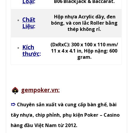
Loại
:
B06
Blackjack & Baccarat.
Hộp nhựa Acrylic dầy, đen
Chất
bóng, và con lắc Roller bằng
Liệu
:
thép không rỉ.
(DxRxC): 300 x 100 x 110 mm/
Kích
11 x 4 x 4.1 in
, Hộp nặng: 600
thước
:
gram.
gempoker.vn:
➱
Chuyên sản xuất và cung cấp bàn ghế, bài
tây nhựa, chip phỉnh, phụ kiện Poker – Casino
hàng đầu Việt Nam từ 2012.