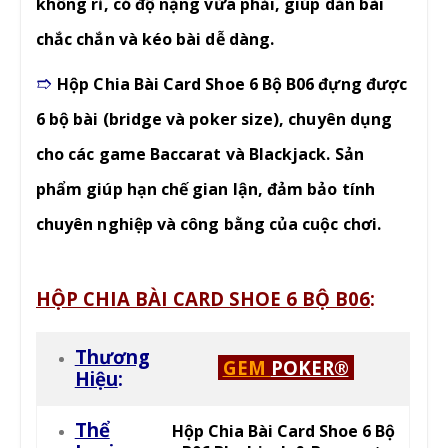
không rỉ, có độ nặng vừa phải, giúp dằn bài
chắc chắn và kéo bài dễ dàng.
➱
Hộp Chia Bài Card Shoe 6 Bộ B06
đựng được
6 bộ bài (bridge và poker size), chuyên dụng
cho các game Baccarat và Blackjack. Sản
phẩm giúp hạn chế gian lận, đảm bảo tính
chuyên nghiệp và công bằng của cuộc chơi.
HỘP CHIA BÀI CARD SHOE 6 BỘ B06
:
Thương
GEM
POKER®
Hiệu
:
Thể
Hộp Chia Bài Card Shoe 6 Bộ