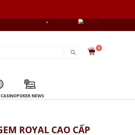
0
 CASINO
POKER NEWS
GEM ROYAL CAO CẤP