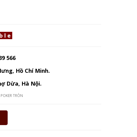
b l e
39 566
Hưng, Hồ Chí Minh.
hợ Dừa, Hà Nội.
 POKER TRÒN