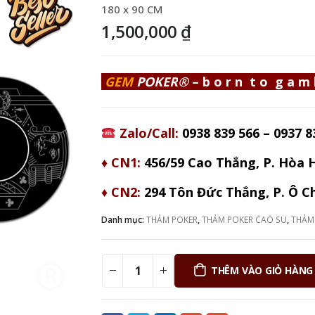
180 x 90 CM
1,500,000
₫
GEM
POKER
®
–
b o r n t o g a m 
Zalo/Call:
0938 839 566
–
0937 8
♦ CN1
:
456/59 Cao Thắng
, P. Hòa 
♦ CN2:
294 Tôn Đức Thắng, P. Ô C
Danh mục:
THẢM POKER
,
THẢM POKER CAO SU
,
THẢM
THÊM VÀO GIỎ HÀNG