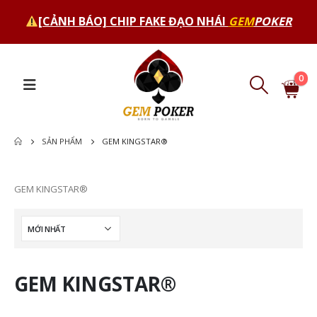
[CẢNH BÁO] CHIP FAKE ĐẠO NHÁI
GEM
POKER
0
SẢN PHẨM
GEM KINGSTAR®
GEM KINGSTAR®
GEM KINGSTAR®