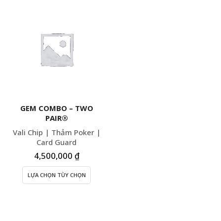
GEM COMBO – TWO
PAIR®
Vali Chip | Thảm Poker |
Card Guard
4,500,000
₫
Sản
LỰA CHỌN TÙY CHỌN
phẩm
này
có
nhiều
biến