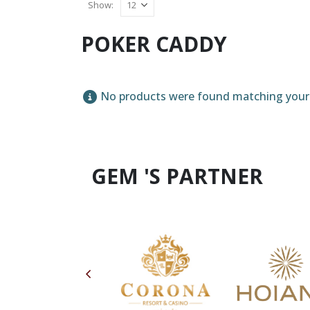
Show:
POKER CADDY
No products were found matching your 
GEM 'S PARTNER