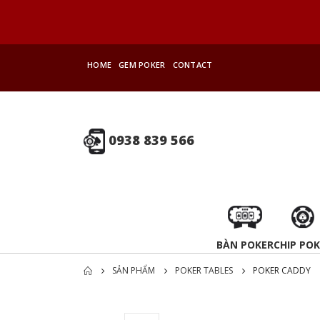
HOME
GEM POKER
CONTACT
0938 839 566
BÀN POKER
CHIP PO
SẢN PHẨM
POKER TABLES
POKER CADDY