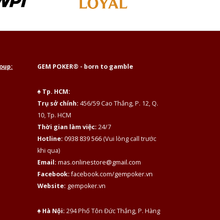
oup:
GEM POKER® - born to gamble
♠ Tp. HCM:
Trụ sở chính:
456/59 Cao Thắng, P. 12, Q.
10, Tp. HCM
Thời gian làm việc:
24/7
Hotline:
0938 839 566
(Vui lòng call trước
khi qua)
Email:
mas.onlinestore@gmail.com
Facebook:
facebook.com/gempoker.vn
Website:
gempoker.vn
♠ Hà Nội:
294 Phố Tôn Đức Thắng, P. Hàng