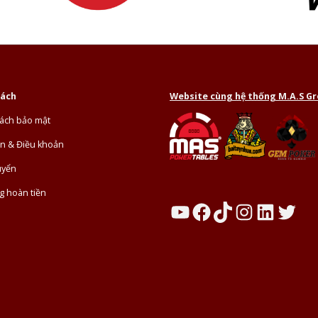
sách
Website cùng hệ thống M.A.S Gr
ách bảo mật
ện & Điều khoản
uyển
g hoàn tiền
YouTube
Facebook
TikTok
Instagram
LinkedIn
Twitter