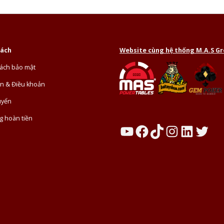
sách
Website cùng hệ thống M.A.S Gr
ách bảo mật
ện & Điều khoản
uyển
g hoàn tiền
YouTube
Facebook
TikTok
Instagram
LinkedIn
Twitter