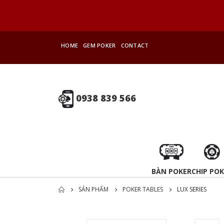
HOME
GEM POKER
CONTACT
0938 839 566
BÀN POKER
CHIP PO
SẢN PHẨM
POKER TABLES
LUX SERIES