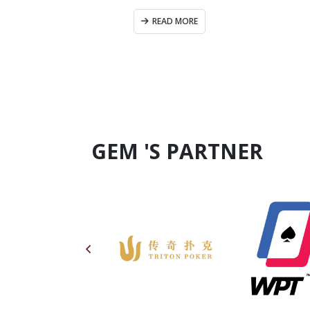
READ MORE
GEM 'S PARTNER