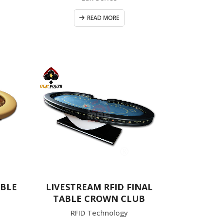
READ MORE
ABLE
LIVESTREAM RFID FINAL
TABLE CROWN CLUB
RFID Technology