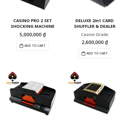
CASINO PRO 2 SET
DELUXE 2in1 CARD
SHOCKING MACHINE
SHUFFLER & DEALER
SHOE
5,000,000
₫
Casino Grade
2,600,000
₫
ADD TO CART
ADD TO CART